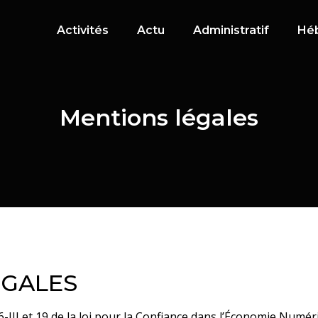
Activités
Actu
Administratif
Hé
Mentions légales
ÉGALES
-III et 19 de la loi pour la Confiance dans l’Économie Numé