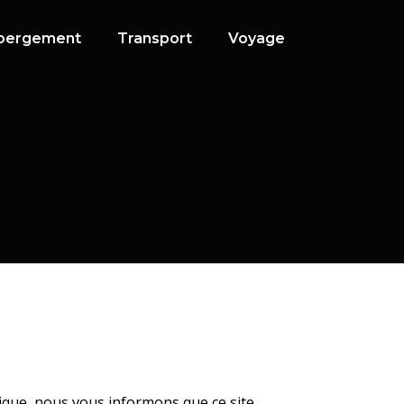
bergement
Transport
Voyage
rique, nous vous informons que ce site