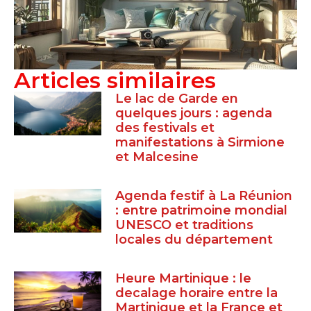
Articles similaires
Le lac de Garde en
quelques jours : agenda
des festivals et
manifestations à Sirmione
et Malcesine
Agenda festif à La Réunion
: entre patrimoine mondial
UNESCO et traditions
locales du département
Heure Martinique : le
decalage horaire entre la
Martinique et la France et