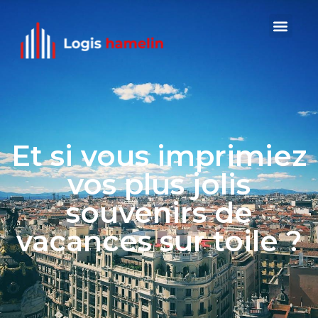
Et si vous imprimiez
vos plus jolis
souvenirs de
vacances sur toile ?