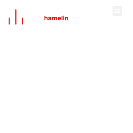
Logis hamelin
votre destination
de charme
Explorez le monde avec Logis Hamelin. Découvrez le
confort, l’aventure et la culture dans un seul lieu. Que
vous voyagiez pour les affaires , les loisirs ou